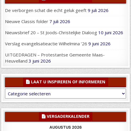
De verborgen schat die echt geluk geeft
9 juli 2026
Nieuwe Classis folder
7 juli 2026
Nieuwsbrief 20 – St Joods-Christelijke Dialoog
10 juni 2026
Verslag evangelisatieactie Wilhelmina ’26
9 juni 2026
UITGEDRAGEN – Protestantse Gemeente Maas-
Heuvelland
3 juni 2026
LAAT U INSPIREREN OF INFORMEREN
Laat
U
inspireren
of
informeren
VERGADERKALENDER
AUGUSTUS 2026