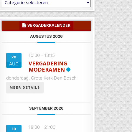
Laat
U
inspireren
of
informeren
VERGADERKALENDER
AUGUSTUS 2026
10:00
-
13:15
20
VERGADERING
AUG
MODERAMEN
donderdag,
Grote Kerk Den Bosch
MEER DETAILS
SEPTEMBER 2026
18:00
-
21:00
10