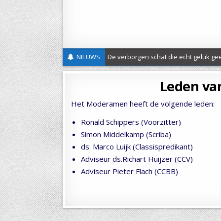
NIEUWS
De verborgen schat die echt geluk gee
Nieuwe Classis folder
Leden va
Nieuwsbrief 20 – St Joods-Christelijke Dialoog
Het Moderamen heeft de volgende leden:
Verslag evangelisatieactie Wilhelmina ’26
Ronald Schippers (Voorzitter)
UITGEDRAGEN – Protestantse Gemeente Maas-Heuv
Simon Middelkamp (Scriba)
Uitnodiging Herdenkingsdienst Slavernijverleden
ds. Marco Luijk (Classispredikant)
Adviseur ds.Richart Huijzer (CCV)
Hemelvaartsgroet
Adviseur Pieter Flach (CCBB)
Vrede en gerechtigheid
Open brief over de asielwetten
18 mei classicale werkdag