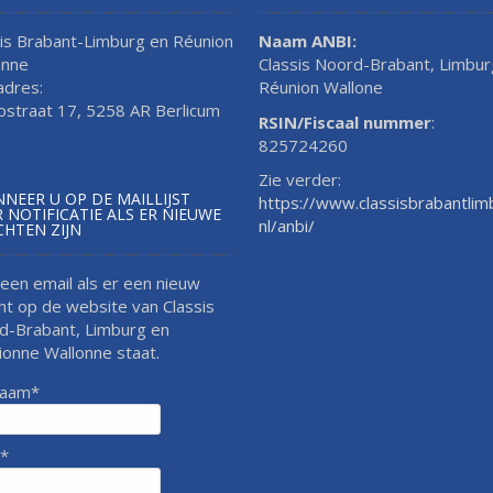
sis Brabant-Limburg en Réunion
Naam ANBI:
onne
Classis Noord-Brabant, Limbur
adres:
Réunion Wallone
lostraat 17, 5258 AR Berlicum
RSIN/Fiscaal nummer
:
825724260
Zie verder:
NEER U OP DE MAILLIJST
https://www.classisbrabantlim
 NOTIFICATIE ALS ER NIEUWE
nl/anbi/
CHTEN ZIJN
 een email als er een nieuw
ht op de website van Classis
d-Brabant, Limburg en
ionne Wallonne staat.
naam*
l*