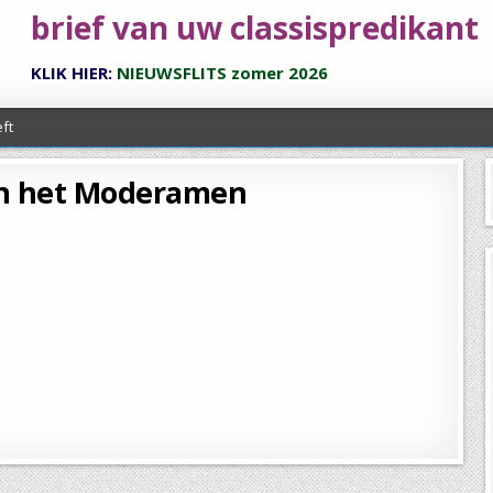
brief van uw classispredikant
KLIK HIER:
NIEUWSFLITS zomer 2026
ft
n het Moderamen
elland