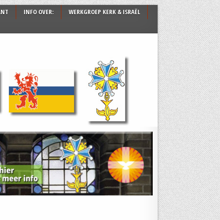
ANT
INFO OVER:
WERKGROEP KERK & ISRAËL