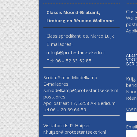
Clas
Classis Noord-Brabant,
Wall
Limburg en Réunion Wallonne
post
Apol
Classispredikant: ds. Marco Luijk
E-mailadres:
m.luijk@protestantsekerk.nl
ABON
VOOR
Tel: 06 – 52 33 52 85
BERI
Scriba: Simon Middelkamp
Krijg
E-mailadres:
beric
s.middelkamp@protestantsekerk.nl
Noor
postadres:
Réun
Apollostraat 17, 5258 AR Berlicum
Uw 
tel 06 – 20 59 64 59
Visitator: ds R. Huijzer
Emai
r.huijzer@protestantsekerk.nl