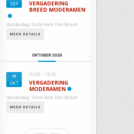
VERGADERING
SEP
BREED MODERAMEN
donderdag,
Grote Kerk Den Bosch
MEER DETAILS
OKTOBER 2026
10:00
-
13:15
15
VERGADERING
OKT
MODERAMEN
donderdag,
Grote Kerk Den Bosch
MEER DETAILS