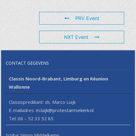
PRV Event
NXT Event
CONTACT GEGEVENS
Classis Noord-Brabant, Limburg en Réunion
Wallonne
Classispredikant: ds. Marco Luijk
E-mailadres:
m.luijk@protestantsekerk.nl
Tel: 06 – 52 33 52 85
Scriba: Simon Middelkamp