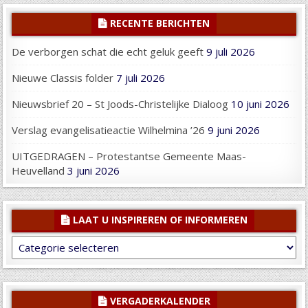
RECENTE BERICHTEN
De verborgen schat die echt geluk geeft
9 juli 2026
Nieuwe Classis folder
7 juli 2026
Nieuwsbrief 20 – St Joods-Christelijke Dialoog
10 juni 2026
Verslag evangelisatieactie Wilhelmina ’26
9 juni 2026
UITGEDRAGEN – Protestantse Gemeente Maas-
Heuvelland
3 juni 2026
LAAT U INSPIREREN OF INFORMEREN
Laat
U
inspireren
of
informeren
VERGADERKALENDER