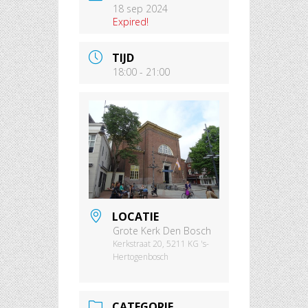
18 sep 2024
Expired!
TIJD
18:00 - 21:00
LOCATIE
Grote Kerk Den Bosch
Kerkstraat 20, 5211 KG 's-
Hertogenbosch
CATEGORIE