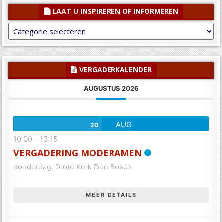
LAAT U INSPIREREN OF INFORMEREN
Laat
U
inspireren
of
informeren
VERGADERKALENDER
AUGUSTUS 2026
AUG
20
10:00
-
13:15
VERGADERING MODERAMEN
donderdag,
Grote Kerk Den Bosch
MEER DETAILS