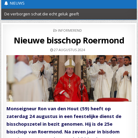
NIEUWS
De verborgen schat die echt geluk geeft
Nieuwe Classis folder
POSTED
INFORMEREND
IN
Nieuwsbrief 20 – St Joods-Christelijke Dialoog
Nieuwe bisschop Roermond
Verslag evangelisatieactie Wilhelmina ’26
27 AUGUSTUS 2024
UITGEDRAGEN – Protestantse Gemeente Maas-Heuvelland
Uitnodiging Herdenkingsdienst Slavernijverleden
Hemelvaartsgroet
Vrede en gerechtigheid
Open brief over de asielwetten
Monseigneur Ron van den Hout (59) heeft op
18 mei classicale werkdag
zaterdag 24 augustus in een feestelijke dienst de
bisschopszetel in bezit genomen. Hij is de 25e
bisschop van Roermond. Na zeven jaar in bisdom