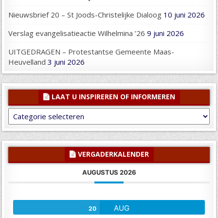
Nieuwsbrief 20 – St Joods-Christelijke Dialoog
10 juni 2026
Verslag evangelisatieactie Wilhelmina ’26
9 juni 2026
UITGEDRAGEN – Protestantse Gemeente Maas-
Heuvelland
3 juni 2026
LAAT U INSPIREREN OF INFORMEREN
Laat
U
inspireren
of
informeren
VERGADERKALENDER
AUGUSTUS 2026
AUG
20