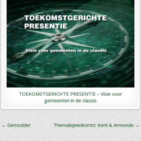
TOEKOMSTGERICHTE PRESENTIE – Visie voor
gemeenten in de classis
Bericht
← Gemodder
Themabijeenkomst: Kerk & Armoede →
navigatie