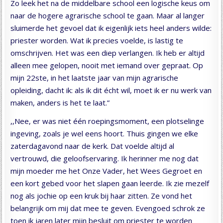
Zo leek het na de middelbare school een logische keus om
naar de hogere agrarische school te gaan. Maar al langer
sluimerde het gevoel dat ik eigenlijk iets heel anders wilde:
priester worden. Wat ik precies voelde, is lastig te
omschrijven. Het was een diep verlangen. Ik heb er altijd
alleen mee gelopen, nooit met iemand over gepraat. Op
mijn 22ste, in het laatste jaar van mijn agrarische
opleiding, dacht ik: als ik dit écht wil, moet ik er nu werk van
maken, anders is het te laat.”
,,Nee, er was niet één roepingsmoment, een plotselinge
ingeving, zoals je wel eens hoort. Thuis gingen we elke
zaterdagavond naar de kerk. Dat voelde altijd al
vertrouwd, die geloofservaring. Ik herinner me nog dat
mijn moeder me het Onze Vader, het Wees Gegroet en
een kort gebed voor het slapen gaan leerde. Ik zie mezelf
nog als jochie op een kruk bij haar zitten. Ze vond het
belangrijk om mij dat mee te geven. Evengoed schrok ze
toen ik jaren later mijn besluit om priester te worden