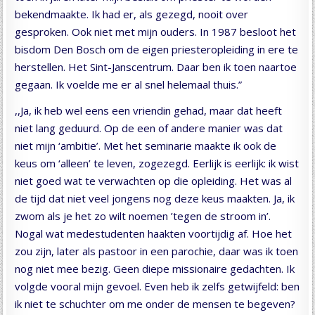
bekendmaakte. Ik had er, als gezegd, nooit over
gesproken. Ook niet met mijn ouders. In 1987 besloot het
bisdom Den Bosch om de eigen priesteropleiding in ere te
herstellen. Het Sint-Janscentrum. Daar ben ik toen naartoe
gegaan. Ik voelde me er al snel helemaal thuis.”
,,Ja, ik heb wel eens een vriendin gehad, maar dat heeft
niet lang geduurd. Op de een of andere manier was dat
niet mijn ‘ambitie’. Met het seminarie maakte ik ook de
keus om ‘alleen’ te leven, zogezegd. Eerlijk is eerlijk: ik wist
niet goed wat te verwachten op die opleiding. Het was al
de tijd dat niet veel jongens nog deze keus maakten. Ja, ik
zwom als je het zo wilt noemen ’tegen de stroom in’.
Nogal wat medestudenten haakten voortijdig af. Hoe het
zou zijn, later als pastoor in een parochie, daar was ik toen
nog niet mee bezig. Geen diepe missionaire gedachten. Ik
volgde vooral mijn gevoel. Even heb ik zelfs getwijfeld: ben
ik niet te schuchter om me onder de mensen te begeven?