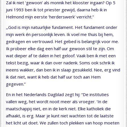
Zal ik niet ‘gewoon’ als monnik het klooster ingaan? Op 5
juni 1993 ben ik tot priester gewijd, daarna heb ik in
Helmond mijn eerste ‘herderswerk’ verricht.”
,,God is mijn natuurlijke fundament. Het fundament onder
mijn werk én persoonlijk leven. Ik voel me thuis bij hem,
gedragen en vertrouwd. Het gebed is belangrijk voor me.
Ik probeer elke dag een half uur gewoon stil te zijn. Om
wat dieper af te dalen in het geloof. Vaak ben ik met een
tekst bezig, waar ik dan over nadenk. Soms ook schrik ik
ineens wakker, dan ben ik in slaap gesukkeld. Nee, erg vind
ik dat niet, want ik heb dat half uur toch aan Hem
gegeven.”
En in het Nederlands Dagblad zegt hij: “De instituties
vallen weg, het wordt nooit meer als vroeger. ‘In de
maatschappij niet, en in de kerk niet. Elke katholiek die
afhaakt, is erg. Maar je kunt niet wachten tot de laatste
het licht uit doet. We zullen toch plekken van hoop moeten