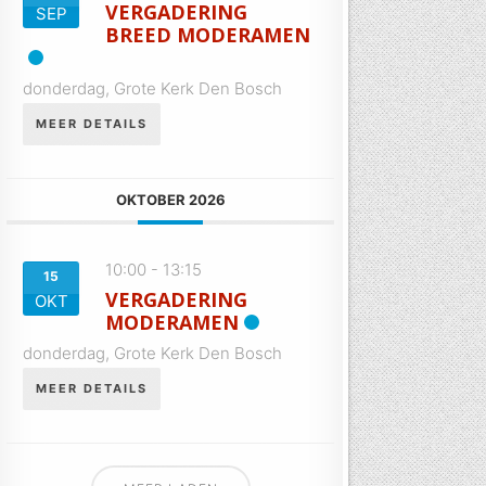
VERGADERING
SEP
BREED MODERAMEN
donderdag,
Grote Kerk Den Bosch
MEER DETAILS
OKTOBER 2026
10:00
-
13:15
15
VERGADERING
OKT
MODERAMEN
donderdag,
Grote Kerk Den Bosch
MEER DETAILS