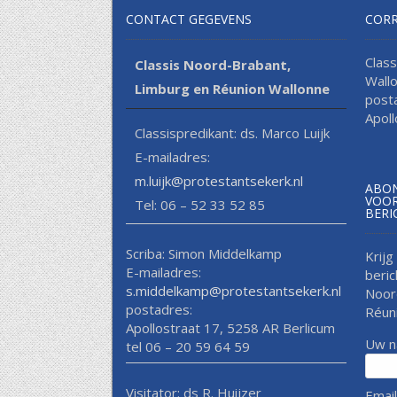
CONTACT GEGEVENS
COR
Clas
Classis Noord-Brabant,
Wall
Limburg en Réunion Wallonne
post
Apol
Classispredikant: ds. Marco Luijk
E-mailadres:
m.luijk@protestantsekerk.nl
ABON
VOOR
Tel: 06 – 52 33 52 85
BERI
Scriba: Simon Middelkamp
Krijg
E-mailadres:
beric
s.middelkamp@protestantsekerk.nl
Noor
postadres:
Réun
Apollostraat 17, 5258 AR Berlicum
Uw 
tel 06 – 20 59 64 59
Visitator: ds R. Huijzer
Emai