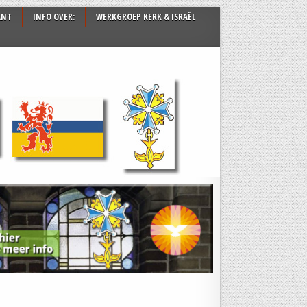
ANT
INFO OVER:
WERKGROEP KERK & ISRAËL