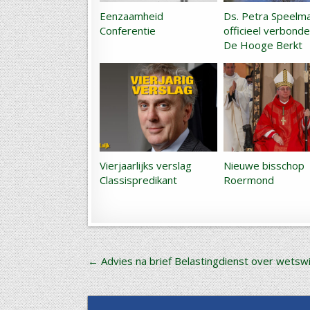
Eenzaamheid
Ds. Petra Speelm
Conferentie
officieel verbond
De Hooge Berkt
Vierjaarlijks verslag
Nieuwe bisschop
Classispredikant
Roermond
Bericht
← Advies na brief Belastingdienst over wetswi
navigatie