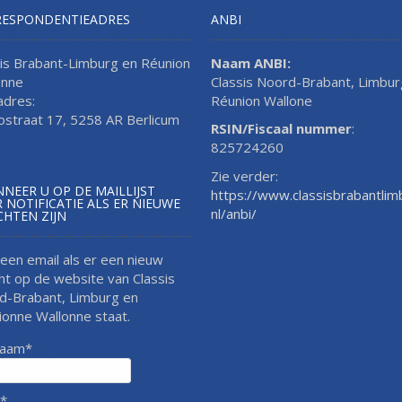
RESPONDENTIEADRES
ANBI
sis Brabant-Limburg en Réunion
Naam ANBI:
onne
Classis Noord-Brabant, Limbur
adres:
Réunion Wallone
lostraat 17, 5258 AR Berlicum
RSIN/Fiscaal nummer
:
825724260
Zie verder:
NEER U OP DE MAILLIJST
https://www.classisbrabantlim
 NOTIFICATIE ALS ER NIEUWE
nl/anbi/
CHTEN ZIJN
 een email als er een nieuw
ht op de website van Classis
d-Brabant, Limburg en
ionne Wallonne staat.
naam*
l*