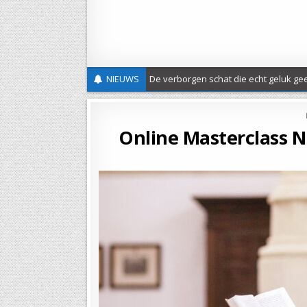
NIEUWS
De verborgen schat die echt geluk gee
Nieuwe Classis folder
Nieuwsbrief 20 – St Joods-Christelijke Dialoog
Online Masterclass N
Verslag evangelisatieactie Wilhelmina ’26
UITGEDRAGEN – Protestantse Gemeente Maas-Heuv
Uitnodiging Herdenkingsdienst Slavernijverleden
Hemelvaartsgroet
Vrede en gerechtigheid
Open brief over de asielwetten
18 mei classicale werkdag