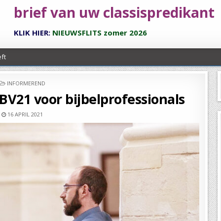
brief van uw classispredikant
KLIK HIER:
NIEUWSFLITS zomer 2026
ft
POSTED
INFORMEREND
IN
BV21 voor bijbelprofessionals
16 APRIL 2021
elland