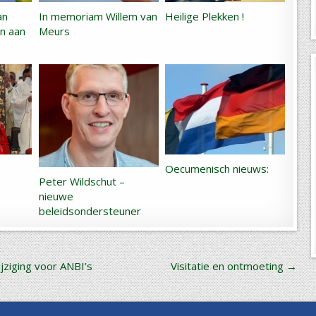
an
In memoriam Willem van
Heilige Plekken !
en aan
Meurs
Oecumenisch nieuws:
Peter Wildschut –
nieuwe
beleidsondersteuner
jziging voor ANBI’s
Visitatie en ontmoeting →