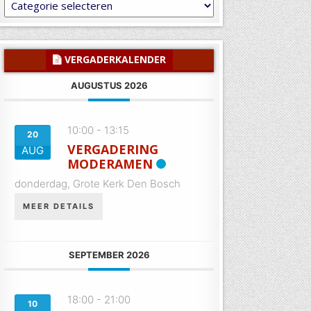
Laat
U
inspireren
of
informeren
VERGADERKALENDER
AUGUSTUS 2026
10:00
-
13:15
20
VERGADERING
AUG
MODERAMEN
donderdag,
Grote Kerk Den Bosch
MEER DETAILS
SEPTEMBER 2026
18:00
-
21:00
10