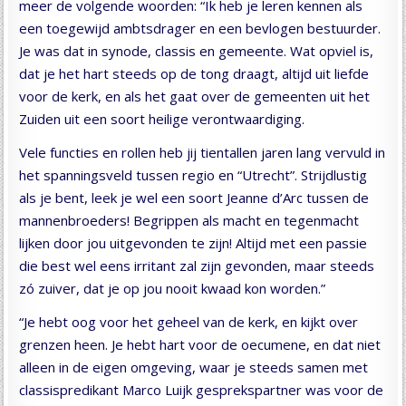
meer de volgende woorden: “Ik heb je leren kennen als
een toegewijd ambtsdrager en een bevlogen bestuurder.
Je was dat in synode, classis en gemeente. Wat opviel is,
dat je het hart steeds op de tong draagt, altijd uit liefde
voor de kerk, en als het gaat over de gemeenten uit het
Zuiden uit een soort heilige verontwaardiging.
Vele functies en rollen heb jij tientallen jaren lang vervuld in
het spanningsveld tussen regio en “Utrecht”. Strijdlustig
als je bent, leek je wel een soort Jeanne d’Arc tussen de
mannenbroeders! Begrippen als macht en tegenmacht
lijken door jou uitgevonden te zijn! Altijd met een passie
die best wel eens irritant zal zijn gevonden, maar steeds
zó zuiver, dat je op jou nooit kwaad kon worden.”
“Je hebt oog voor het geheel van de kerk, en kijkt over
grenzen heen. Je hebt hart voor de oecumene, en dat niet
alleen in de eigen omgeving, waar je steeds samen met
classispredikant Marco Luijk gesprekspartner was voor de