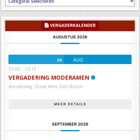
U
inspireren
of
informeren
VERGADERKALENDER
AUGUSTUS 2026
AUG
20
10:00
-
13:15
VERGADERING MODERAMEN
donderdag,
Grote Kerk Den Bosch
MEER DETAILS
SEPTEMBER 2026