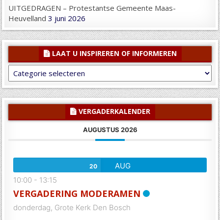
UITGEDRAGEN – Protestantse Gemeente Maas-
Heuvelland
3 juni 2026
LAAT U INSPIREREN OF INFORMEREN
Laat
U
inspireren
of
informeren
VERGADERKALENDER
AUGUSTUS 2026
AUG
20
10:00
-
13:15
VERGADERING MODERAMEN
donderdag,
Grote Kerk Den Bosch