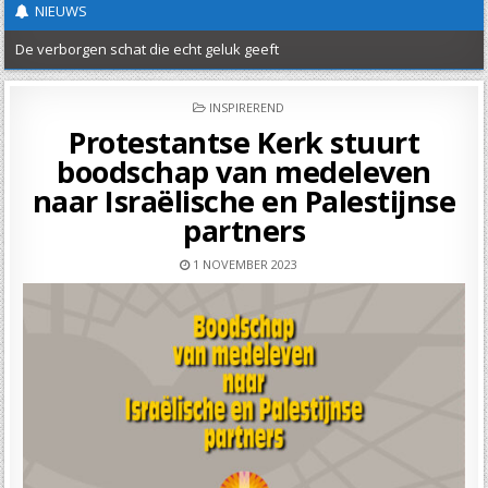
NIEUWS
De verborgen schat die echt geluk geeft
Nieuwe Classis folder
POSTED
INSPIREREND
IN
Nieuwsbrief 20 – St Joods-Christelijke Dialoog
Protestantse Kerk stuurt
boodschap van medeleven
Verslag evangelisatieactie Wilhelmina ’26
naar Israëlische en Palestijnse
UITGEDRAGEN – Protestantse Gemeente Maas-Heuvelland
partners
Uitnodiging Herdenkingsdienst Slavernijverleden
1 NOVEMBER 2023
Hemelvaartsgroet
Vrede en gerechtigheid
Open brief over de asielwetten
18 mei classicale werkdag