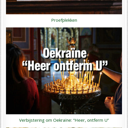
Proefplekken
Verbijstering om Oekraïne: “Heer, ontferm U”