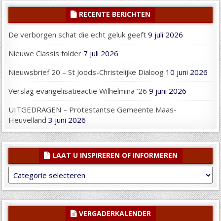
RECENTE BERICHTEN
De verborgen schat die echt geluk geeft
9 juli 2026
Nieuwe Classis folder
7 juli 2026
Nieuwsbrief 20 – St Joods-Christelijke Dialoog
10 juni 2026
Verslag evangelisatieactie Wilhelmina ’26
9 juni 2026
UITGEDRAGEN – Protestantse Gemeente Maas-
Heuvelland
3 juni 2026
LAAT U INSPIREREN OF INFORMEREN
Laat
U
inspireren
of
informeren
VERGADERKALENDER