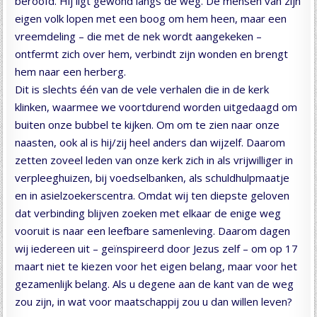
beroofd. Hij ligt gewond langs de weg. De mensen van zijn
eigen volk lopen met een boog om hem heen, maar een
vreemdeling – die met de nek wordt aangekeken –
ontfermt zich over hem, verbindt zijn wonden en brengt
hem naar een herberg.
Dit is slechts één van de vele verhalen die in de kerk
klinken, waarmee we voortdurend worden uitgedaagd om
buiten onze bubbel te kijken. Om om te zien naar onze
naasten, ook al is hij/zij heel anders dan wijzelf. Daarom
zetten zoveel leden van onze kerk zich in als vrijwilliger in
verpleeghuizen, bij voedselbanken, als schuldhulpmaatje
en in asielzoekerscentra. Omdat wij ten diepste geloven
dat verbinding blijven zoeken met elkaar de enige weg
vooruit is naar een leefbare samenleving. Daarom dagen
wij iedereen uit – geïnspireerd door Jezus zelf – om op 17
maart niet te kiezen voor het eigen belang, maar voor het
gezamenlijk belang. Als u degene aan de kant van de weg
zou zijn, in wat voor maatschappij zou u dan willen leven?