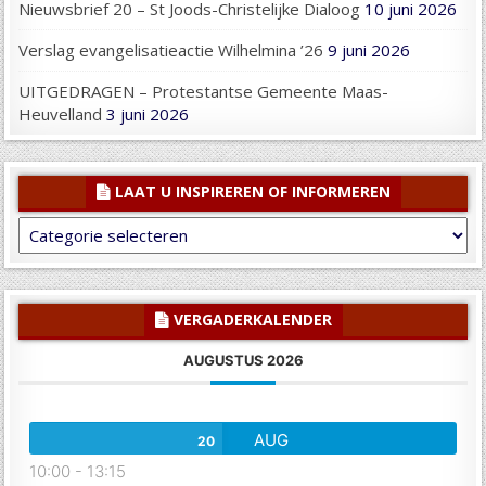
Nieuwsbrief 20 – St Joods-Christelijke Dialoog
10 juni 2026
Verslag evangelisatieactie Wilhelmina ’26
9 juni 2026
UITGEDRAGEN – Protestantse Gemeente Maas-
Heuvelland
3 juni 2026
LAAT U INSPIREREN OF INFORMEREN
Laat
U
inspireren
of
informeren
VERGADERKALENDER
AUGUSTUS 2026
AUG
20
10:00
-
13:15