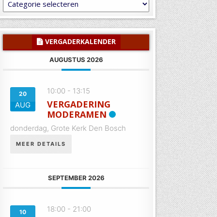
Laat
U
inspireren
of
informeren
VERGADERKALENDER
AUGUSTUS 2026
10:00
-
13:15
20
VERGADERING
AUG
MODERAMEN
donderdag,
Grote Kerk Den Bosch
MEER DETAILS
SEPTEMBER 2026
18:00
-
21:00
10