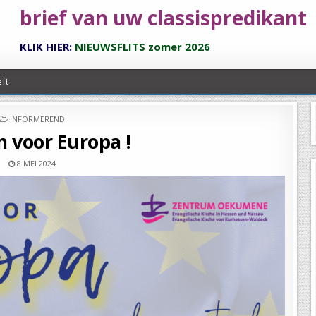
brief van uw classispredikant
KLIK HIER:
NIEUWSFLITS zomer 2026
ft
POSTED
INFORMEREND
IN
m voor Europa !
8 MEI 2024
elland