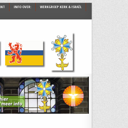
ANT
INFO OVER:
WERKGROEP KERK & ISRAËL