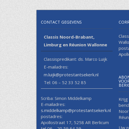
navigatie
CONTACT GEGEVENS
COR
Clas
Classis Noord-Brabant,
Wall
Limburg en Réunion Wallonne
post
Apol
Classispredikant: ds. Marco Luijk
E-mailadres:
m.luijk@protestantsekerk.nl
ABON
VOOR
Tel: 06 – 52 33 52 85
BERI
Scriba: Simon Middelkamp
Krijg
E-mailadres:
beric
s.middelkamp@protestantsekerk.nl
Noor
postadres:
Réun
Apollostraat 17, 5258 AR Berlicum
Uw 
tel 06 – 20 59 64 59