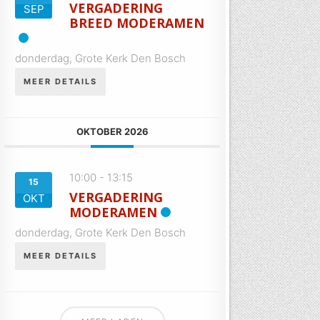
VERGADERING
SEP
BREED MODERAMEN
donderdag,
Grote Kerk Den Bosch
MEER DETAILS
OKTOBER 2026
10:00
-
13:15
15
VERGADERING
OKT
MODERAMEN
donderdag,
Grote Kerk Den Bosch
MEER DETAILS