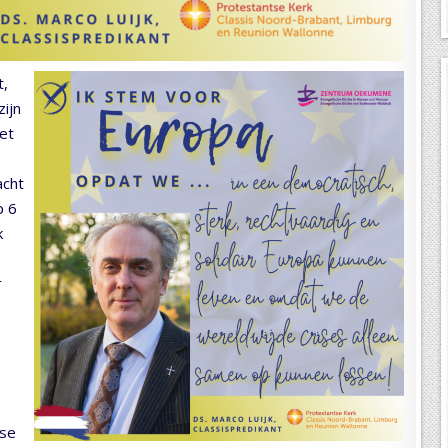
t,
ijn
et
acht
p 6
k
r
tse