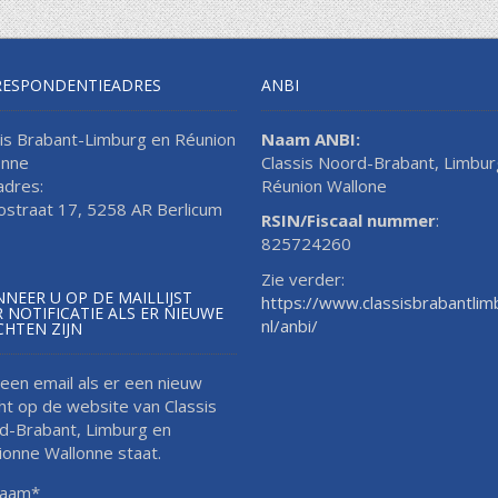
RESPONDENTIEADRES
ANBI
sis Brabant-Limburg en Réunion
Naam ANBI:
onne
Classis Noord-Brabant, Limbur
adres:
Réunion Wallone
lostraat 17, 5258 AR Berlicum
RSIN/Fiscaal nummer
:
825724260
Zie verder:
NEER U OP DE MAILLIJST
https://www.classisbrabantlim
 NOTIFICATIE ALS ER NIEUWE
nl/anbi/
CHTEN ZIJN
 een email als er een nieuw
ht op de website van Classis
d-Brabant, Limburg en
ionne Wallonne staat.
naam*