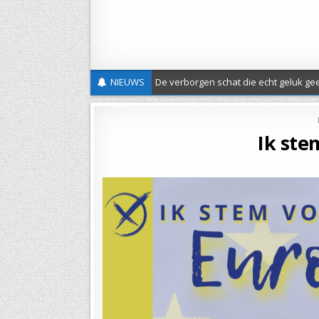
NIEUWS
De verborgen schat die echt geluk gee
Nieuwe Classis folder
Nieuwsbrief 20 – St Joods-Christelijke Dialoog
Ik ste
Verslag evangelisatieactie Wilhelmina ’26
UITGEDRAGEN – Protestantse Gemeente Maas-Heuv
Uitnodiging Herdenkingsdienst Slavernijverleden
Hemelvaartsgroet
Vrede en gerechtigheid
Open brief over de asielwetten
18 mei classicale werkdag