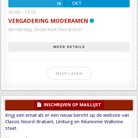
OKT
15
10:00
-
13:15
VERGADERING MODERAMEN
donderdag,
Grote Kerk Den Bosch
MEER DETAILS
MEER LADEN
INSCHRIJVEN OP MAILLIJST
Krijg een email als er een nieuw bericht op de website van
Classis Noord-Brabant, Limburg en Réunionne Wallonne
staat.