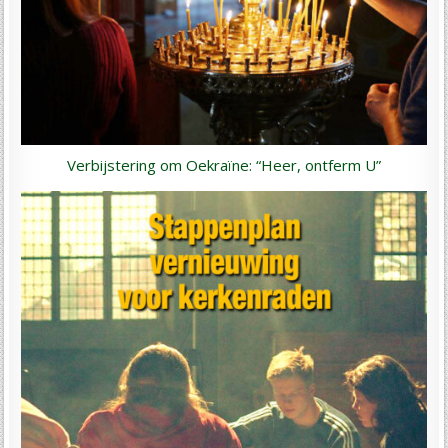
Verbijstering om Oekraïne: “Heer, ontferm U”