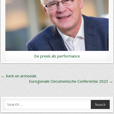
De preek als performance
Bericht
← Kerk en armoede
Euregionale Oecumenische Conferentie 2023 →
navigatie
Search
for: