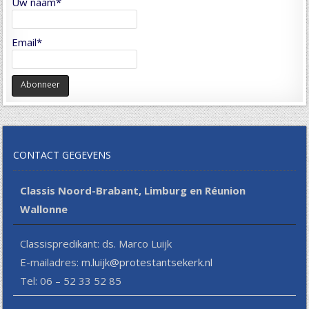
Uw naam*
Email*
CONTACT GEGEVENS
Classis Noord-Brabant, Limburg en Réunion
Wallonne
Classispredikant: ds. Marco Luijk
E-mailadres:
m.luijk@protestantsekerk.nl
Tel: 06 – 52 33 52 85