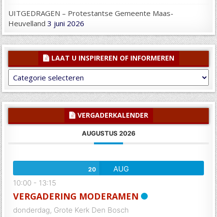
UITGEDRAGEN – Protestantse Gemeente Maas-
Heuvelland
3 juni 2026
LAAT U INSPIREREN OF INFORMEREN
Laat
U
inspireren
of
informeren
VERGADERKALENDER
AUGUSTUS 2026
AUG
20
10:00
-
13:15
VERGADERING MODERAMEN
donderdag,
Grote Kerk Den Bosch