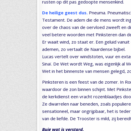
rusten op dit pas gedoopte mensenkind.
De heilige geest dus.
Pneuma. Pneumatisch
Testament. De adem die de mens wordt ing
over de chaos van de oervloed zweeft en die 
veel betere woorden met Pinksteren dan de g
Er waait wind, zo staat er. Een geluid vanu
ademen, zo vertaalt de Naardense bijbel.
Lucas vertelt over windstoten, vuur en ext
Sinaï. De Wet wordt Weg, was eigenlijk al 
Wet in het binnenste van mensen gelegd, zoal
Pinksteren is een feest van de zomer. In R
waardoor de zon binnen schijnt. Met Pinkst
de kerkdienst een vracht rozenblaadjes door 
Ze dwarrelen naar beneden, zoals populiere
sensationeel, maar ongrijpbaar, het is teder
van de liefde. De Trooster is mild, zij bereid
Buig wat is verstard.