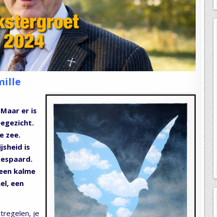
ille
Maar er is
eegezicht.
e zee.
jsheid is
gespaard.
 een kalme
el, een
tregelen, je