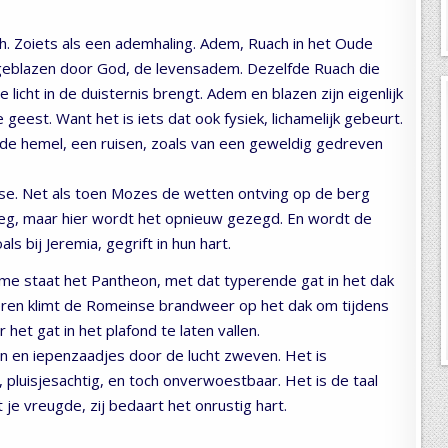
. Zoiets als een ademhaling. Adem, Ruach in het Oude
eblazen door God, de levensadem. Dezelfde Ruach die
licht in de duisternis brengt. Adem en blazen zijn eigenlijk
eest. Want het is iets dat ook fysiek, lichamelijk gebeurt.
it de hemel, een ruisen, zoals van een geweldig gedreven
ase. Net als toen Mozes de wetten ontving op de berg
Weg, maar hier wordt het opnieuw gezegd. En wordt de
s bij Jeremia, gegrift in hun hart.
ome staat het Pantheon, met dat typerende gat in het dak
eren klimt de Romeinse brandweer op het dak om tijdens
het gat in het plafond te laten vallen.
n en iepenzaadjes door de lucht zweven. Het is
, pluisjesachtig, en toch onverwoestbaar. Het is de taal
t je vreugde, zij bedaart het onrustig hart.