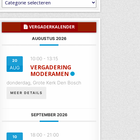
Laat
U
inspireren
of
informeren
VERGADERKALENDER
AUGUSTUS 2026
10:00
-
13:15
20
VERGADERING
AUG
MODERAMEN
donderdag,
Grote Kerk Den Bosch
MEER DETAILS
SEPTEMBER 2026
18:00
-
21:00
10