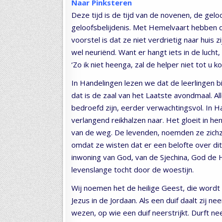
Naar Pinksteren
Deze tijd is de tijd van de novenen, de gelo
geloofsbelijdenis. Met Hemelvaart hebben d
voorstel is dat ze niet verdrietig naar hui
wel neuriënd. Want er hangt iets in de lucht
‘Zo ik niet heenga, zal de helper niet tot u k
In Handelingen lezen we dat de leerlingen b
dat is de zaal van het Laatste avondmaal. All
bedroefd zijn, eerder verwachtingsvol. In H
verlangend reikhalzen naar. Het gloeit in h
van de weg. De levenden, noemden ze zich
omdat ze wisten dat er een belofte over dit 
inwoning van God, van de Sjechina, God de 
levenslange tocht door de woestijn.
Wij noemen het de heilige Geest, die wordt
Jezus in de Jordaan. Als een duif daalt zij 
wezen, op wie een duif neerstrijkt. Durft neer