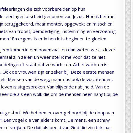
ofsleerlingen die zich voorbereiden op hun
e leerlingen afscheid genomen van Jezus. Hoe ik het me
s zijn teruggekeerd, maar monter, opgewekt en misschien
, iets van troost, bemoediging, instemming en verzoening.
omen.’ En ergens is er in hen iets beginnen te gloeien.
ijeen komen in een bovenzaal, en dan weten we als lezer,
emaal zijn ze er. En weer stel ik me voor dat ze niet
andelingen 1 staat dat ze wachtten. Actief wachten is
en. Ook de vrouwen zijn er zeker bij. Deze eerste mensen
zelf. Mensen van de weg, maar dus ook de wachtenden,
leven is uitgesproken. Van blijvende nabijheid. Van de
Heer die als een wolk die om de mensen heen hangt bij de
 uitgestort. We hebben er over gehoord bij de doop van
neer. Een vogel die van elders komt. De mens, een schuw
 te strijken. De duif als beeld van God die zijn blik laat