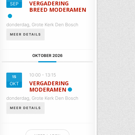
VERGADERING
SEP
BREED MODERAMEN
donderdag,
Grote Kerk Den Bosch
MEER DETAILS
OKTOBER 2026
10:00
-
13:15
15
VERGADERING
OKT
MODERAMEN
donderdag,
Grote Kerk Den Bosch
MEER DETAILS