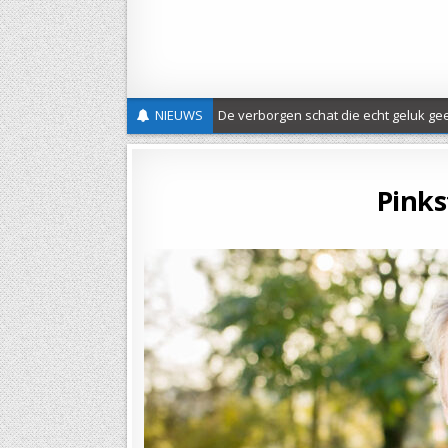
NIEUWS
De verborgen schat die echt geluk gee
Nieuwe Classis folder
Nieuwsbrief 20 – St Joods-Christelijke Dialoog
Pinks
Verslag evangelisatieactie Wilhelmina ’26
UITGEDRAGEN – Protestantse Gemeente Maas-Heuv
Uitnodiging Herdenkingsdienst Slavernijverleden
Hemelvaartsgroet
Vrede en gerechtigheid
Open brief over de asielwetten
18 mei classicale werkdag