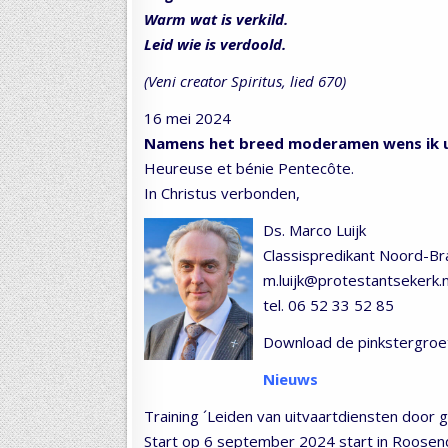
Warm wat is verkild.
Leid wie is verdoold.
(Veni creator Spiritus, lied 670)
16 mei 2024
Namens het breed moderamen wens ik u 
Heureuse et bénie Pentecôte.
In Christus verbonden,
Ds. Marco Luijk
Classispredikant Noord-Br
m.luijk@protestantsekerk.n
tel. 06 52 33 52 85
Download de pinkstergroet
Nieuws
Training ´Leiden van uitvaartdiensten door
Start op 6 september 2024 start in Roosend