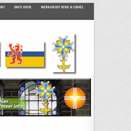
ANT
INFO OVER:
WERKGROEP KERK & ISRAËL