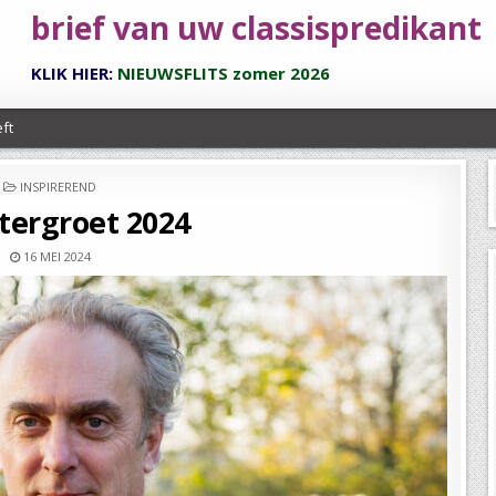
brief van uw classispredikant
KLIK HIER:
NIEUWSFLITS zomer 2026
ft
POSTED
INSPIREREND
IN
tergroet 2024
16 MEI 2024
elland