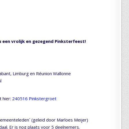
een vrolijk en gezegend Pinksterfeest!
abant, Limburg en Réunion Wallonne
l
 hier:
240516 Pinkstergroet
 gemeenteleden´ (geleid door Marloes Meijer)
aal. Er is nog plaats voor 5 deelnemers.