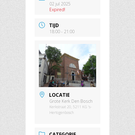
02 jul 2025
Expired!
TIJD
18:00 - 21:00
LOCATIE
Grote Kerk Den Bosch
Kerkstraat 20, 5211 KG 's-
Hertogenbosch
CATEGORIE