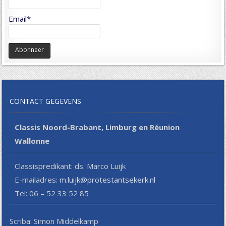
Email*
CONTACT GEGEVENS
Classis Noord-Brabant, Limburg en Réunion
Wallonne
Classispredikant: ds. Marco Luijk
E-mailadres:
m.luijk@protestantsekerk.nl
Tel: 06 – 52 33 52 85
Scriba: Simon Middelkamp