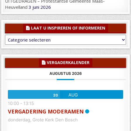
UITGEDRAGEN – Protestantse Gemeente Maas-
Heuvelland
3 juni 2026
LAAT U INSPIREREN OF INFORMEREN
Laat
U
inspireren
of
informeren
VERGADERKALENDER
AUGUSTUS 2026
AUG
20
10:00
-
13:15
VERGADERING MODERAMEN
donderdag,
Grote Kerk Den Bosch