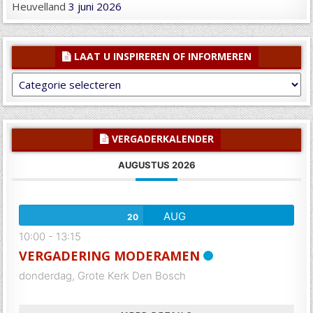
Heuvelland
3 juni 2026
LAAT U INSPIREREN OF INFORMEREN
Laat
U
inspireren
of
informeren
VERGADERKALENDER
AUGUSTUS 2026
AUG
20
10:00
-
13:15
VERGADERING MODERAMEN
donderdag,
Grote Kerk Den Bosch