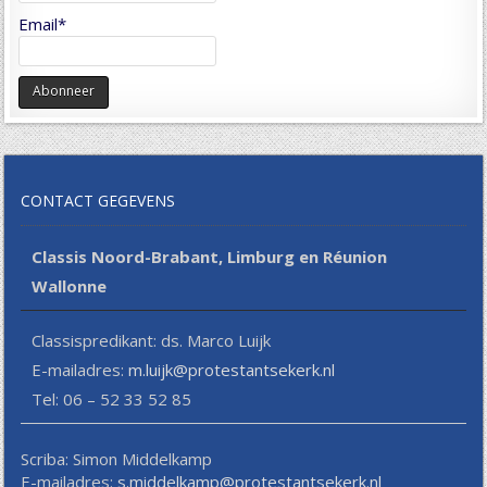
Email*
CONTACT GEGEVENS
Classis Noord-Brabant, Limburg en Réunion
Wallonne
Classispredikant: ds. Marco Luijk
E-mailadres:
m.luijk@protestantsekerk.nl
Tel: 06 – 52 33 52 85
Scriba: Simon Middelkamp
E-mailadres:
s.middelkamp@protestantsekerk.nl