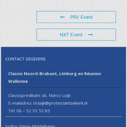
PRV Event
NXT Event
CONTACT GEGEVENS
Classis Noord-Brabant, Limburg en Réunion
Wallonne
Classispredikant: ds. Marco Luijk
E-mailadres:
m.luijk@protestantsekerk.nl
Tel: 06 – 52 33 52 85
Scriba: Simon Middelkamp