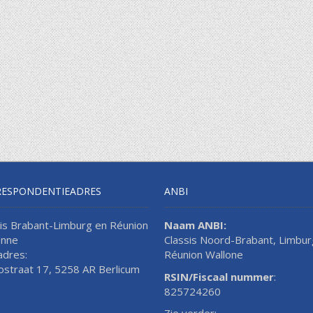
RESPONDENTIEADRES
ANBI
sis Brabant-Limburg en Réunion
Naam ANBI:
onne
Classis Noord-Brabant, Limbur
adres:
Réunion Wallone
lostraat 17, 5258 AR Berlicum
RSIN/Fiscaal nummer
:
825724260