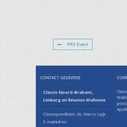
PRV Event
CONTACT GEGEVENS
COR
Clas
Classis Noord-Brabant,
Wall
Limburg en Réunion Wallonne
post
Apol
Classispredikant: ds. Marco Luijk
E-mailadres: