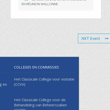
EN RÉUNION WALLONNE
NXT Event
COLLEGES EN COMMISSIES
Het Classicale College voor visitatie
g en
(CCVV)
Het Classicale College voor de
Behandeling van Beheerszaken