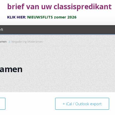
brief van uw classispredikant
KLIK HIER:
NIEUWSFLITS zomer 2026
ft
ramen
Vergadering Moderamen
elland
ramen
+ iCal / Outlook export