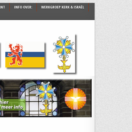
ANT
INFO OVER:
WERKGROEP KERK & ISRAËL