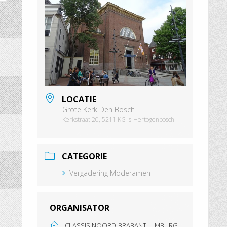
LOCATIE
Grote Kerk Den Bosch
Kerkstraat 20, 5211 KG 's-Hertogenbosch
CATEGORIE
Vergadering Moderamen
ORGANISATOR
CLASSIS NOORD-BRABANT, LIMBURG