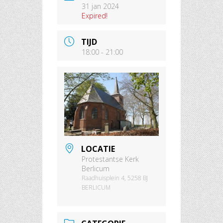
31 jan 2024
Expired!
TIJD
18:00 - 21:00
LOCATIE
Protestantse Kerk
Berlicum
Raadhuisplein 4, 5258 BJ
BERLICUM