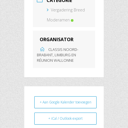
CATEGORIE
Vergadering Breed
Moderamen
ORGANISATOR
CLASSIS NOORD-
BRABANT, LIMBURG EN
RÉUNION WALLONNE
+ Aan Google Kalender toevoegen
+ iCal / Outlook export