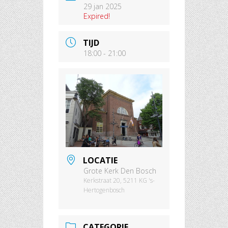
29 jan 2025
Expired!
TIJD
18:00 - 21:00
LOCATIE
Grote Kerk Den Bosch
Kerkstraat 20, 5211 KG 's-
Hertogenbosch
CATEGORIE