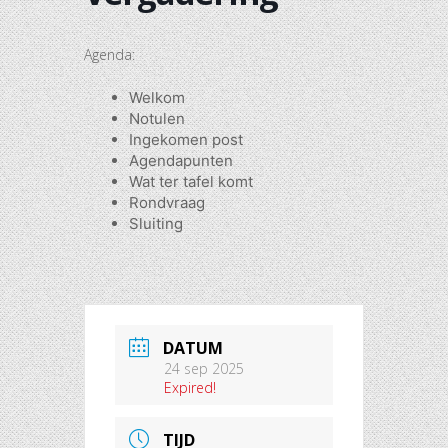
Agenda:
Welkom
Notulen
Ingekomen post
Agendapunten
Wat ter tafel komt
Rondvraag
Sluiting
DATUM
24 sep 2025
Expired!
TIJD