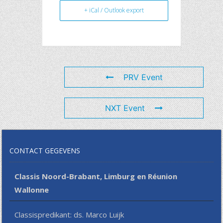
+ iCal / Outlook export
PRV Event
NXT Event
CONTACT GEGEVENS
Classis Noord-Brabant, Limburg en Réunion
Wallonne
Classispredikant: ds. Marco Luijk