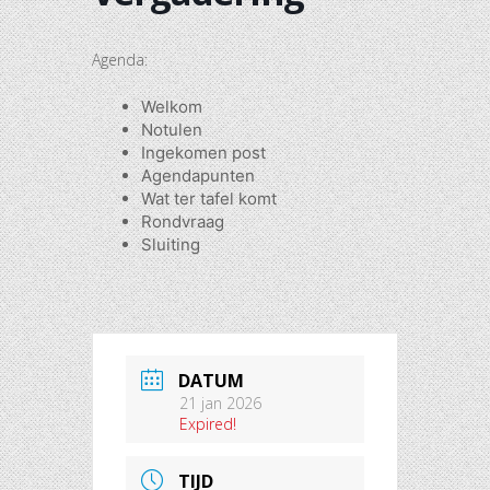
Agenda:
Welkom
Notulen
Ingekomen post
Agendapunten
Wat ter tafel komt
Rondvraag
Sluiting
DATUM
21 jan 2026
Expired!
TIJD